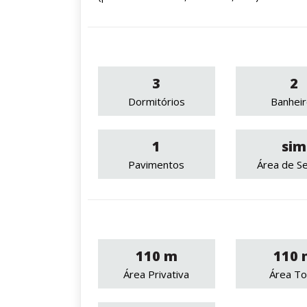
3
2
Dormitórios
Banhei
1
sim
Pavimentos
Área de Se
110 m
110 
Área Privativa
Área To