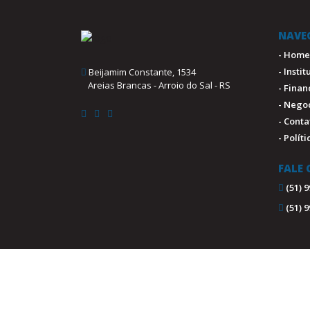
NAVE
- Home
- Insti
Beijamim Constante, 1534
Areias Brancas - Arroio do Sal - RS
- Fina
- Nego
- Conta
- Polít
FALE
(51) 
(51) 