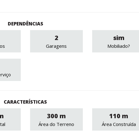
DEPENDÊNCIAS
2
sim
ros
Garagens
Mobiliado?
rviço
CARACTERÍSTICAS
m
300 m
110 m
tal
Área do Terreno
Área Construída