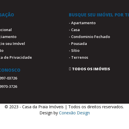
GAÇÃO
BUSQUE SEU IMÓVEL POR T
- Apartamento
tucional
- Casa
nciamento
- Condominio Fechado
cie seu Imóvel
- Pousada
to
- Sítio
ica de Privacidade
- Terrenos
TODOS OS IMÓVEIS
 CONOSCO
9997-03726
99970-3726
© 2023 - Casa da Praia Imóveis | Todos os direitos reservados.
.
Design by
Conexão Design