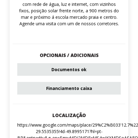
com rede de água, luz e internet, com vizinhos
fixos, posição solar frente norte, a 900 metros do
mar e próximo á escola mercado praia e centro.
Agende uma visita com um de nossos corretores.
OPCIONAIS / ADICIONAIS
Documentos ok
Financiamento caixa
LOCALIZAÇÃO
https://www.google.com/maps/place/29%C2%B033'12.7%2
29.5535355!4d-49.8995171?hl=pt-
BR&entry=ttu&g_ep=EgoyMDI2MDExMS4wIKXMDSoASA